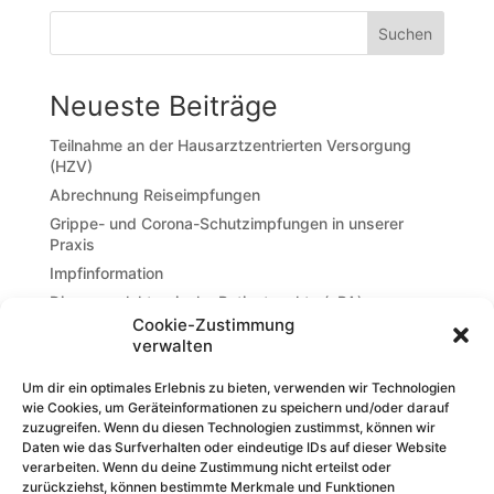
Neueste Beiträge
Teilnahme an der Hausarztzentrierten Versorgung
(HZV)
Abrechnung Reiseimpfungen
Grippe- und Corona-Schutzimpfungen in unserer
Praxis
Impfinformation
Die neue elektronische Patientenakte (ePA)
Cookie-Zustimmung
verwalten
Um dir ein optimales Erlebnis zu bieten, verwenden wir Technologien
wie Cookies, um Geräteinformationen zu speichern und/oder darauf
Wir sind persönlich erreichbar:
zuzugreifen. Wenn du diesen Technologien zustimmst, können wir
Telefonisch unter
05452 2202
oder
05452 3051
und
Daten wie das Surfverhalten oder eindeutige IDs auf dieser Website
per E-Mail
praxis@hausaerztezentrum-mettingen.de
.
verarbeiten. Wenn du deine Zustimmung nicht erteilst oder
zurückziehst, können bestimmte Merkmale und Funktionen