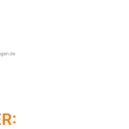
ngen.de
R: