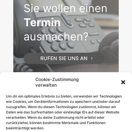
Sie wollen einen
Termin
ausmachen?
RUFEN SIE UNS AN
Cookie-Zustimmung
verwalten
Um dir ein optimales Erlebnis zu bieten, verwenden wir Technologien
wie Cookies, um Geräteinformationen zu speichern und/oder darauf
Wir sind persönlich erreichbar:
zuzugreifen. Wenn du diesen Technologien zustimmst, können wir
Telefonisch unter
05452 2202
oder
05452 3051
und
Daten wie das Surfverhalten oder eindeutige IDs auf dieser Website
per E-Mail
praxis@hausaerztezentrum-mettingen.de
.
verarbeiten. Wenn du deine Zustimmung nicht erteilst oder
zurückziehst, können bestimmte Merkmale und Funktionen
beeinträchtigt werden.