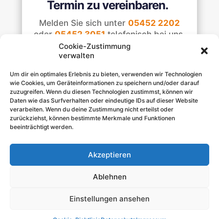
Termin zu vereinbaren.
Melden Sie sich unter
05452 2202
oder
05452 3051
telefonisch bei uns,
um einen Termin zu vereinbaren.
Cookie-Zustimmung
verwalten
Jetzt anrufen
Um dir ein optimales Erlebnis zu bieten, verwenden wir Technologien
wie Cookies, um Geräteinformationen zu speichern und/oder darauf
zuzugreifen. Wenn du diesen Technologien zustimmst, können wir
Daten wie das Surfverhalten oder eindeutige IDs auf dieser Website
verarbeiten. Wenn du deine Zustimmung nicht erteilst oder
zurückziehst, können bestimmte Merkmale und Funktionen
beeinträchtigt werden.
Akzeptieren
Wir sind persönlich erreichbar:
Telefonisch unter
05452 2202
oder
05452 3051
und
per E-Mail
praxis@hausaerztezentrum-mettingen.de
.
Ablehnen
Einstellungen ansehen